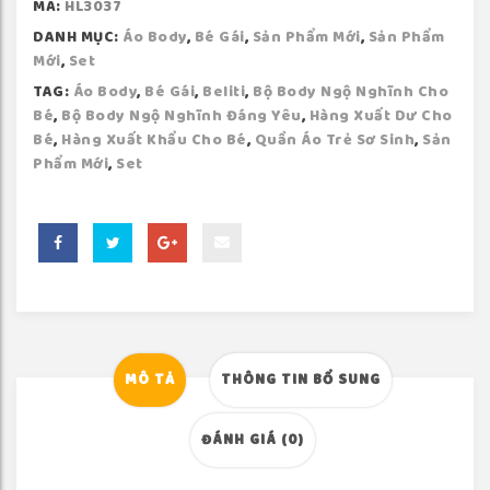
MÃ:
HL3037
r
n
DANH MỤC:
Áo Body
,
Bé Gái
,
Sản Phẩm Mới
,
Sản Phẩm
a
Mới
,
Set
t
TAG:
Áo Body
,
Bé Gái
,
Beliti
,
Bộ Body Ngộ Nghĩnh Cho
i
Bé
,
Bộ Body Ngộ Nghĩnh Đáng Yêu
,
Hàng Xuất Dư Cho
v
Bé
,
Hàng Xuất Khẩu Cho Bé
,
Quần Áo Trẻ Sơ Sinh
,
Sản
e
Phẩm Mới
,
Set
:
MÔ TẢ
THÔNG TIN BỔ SUNG
ĐÁNH GIÁ (0)