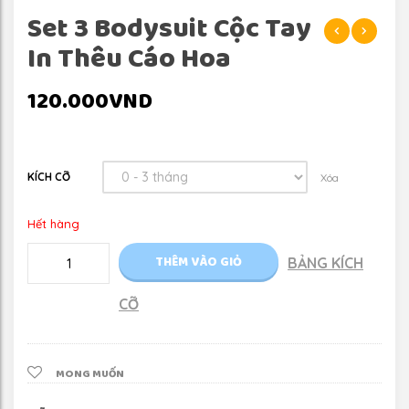
Set 3 Bodysuit Cộc Tay
In Thêu Cáo Hoa
120.000
VND
KÍCH CỠ
Xóa
Hết hàng
Số
THÊM VÀO GIỎ
BẢNG KÍCH
lượng
CỠ
A
l
MONG MUỐN
t
e