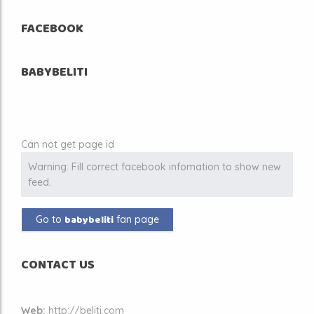
FACEBOOK
BABYBELITI
Can not get page id
Warning: Fill correct facebook infomation to show new
feed.
babybeliti
Go to
fan page
CONTACT US
Web:
http://beliti.com