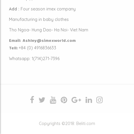
Add :
Four season imex company
Manufacturing in baby clothes
Tho Ngoa- Hung Dao- Ha Noi- Viet Nam
Email: Ashley@simexworld.com
Tell:
+84 (
0) 4916836633
Whatsapp: 1(714)271-7396
Copyrights ©2018: Beliti.com